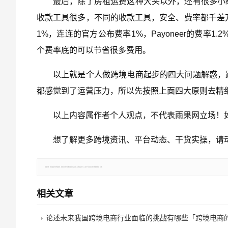
最后，除了房租运费这种大头以外，还有很多小
收款工具很多，不同的收款工具，安全、费率都千差万别。就
1%，连连的官方公布费率1%，Payoneer的费率1.2
个费率底的可以节省很多费用。
以上就是个人做跨境电商起步的四大问题解惑，
都感觉到了运营压力，所以先按照上面四大原则去精
以上内容属作者个人观点，不代表雨果网立场！
想了解更多跨境资讯、平台动态、干货实操，请
郑重声明：本文版权归原作者所有，转载文章仅为传播更多信息之目的，如有侵权行为，请第一时间联系我们修改或删除，多谢。
相关文章
论述未来我国跨境电商行业面临的挑战有哪些「跨境电商