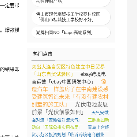
构性理财产品」
也一定要带
佛山市现代商贸技工学校罗村校区
「佛山市桂城技工学校好不好」
。爆款模
潮牌扫盲NO「bape高端系列」
热门点击
突出大连自贸区特色建立中日贸易
的结果却
「山东自贸试验区」
ebay跨境电
像
商运营「ebay中国研发中心」
造汽车一样盖房子在中南建设感
受建筑智造未来「有没有建农村
别墅的施工队」
光伏电池发展
前景「光伏前景如何」
天气安徽
强对流「安徽强对流天气」
三胞集团新
动向「国际象棋实用布局」
青岛上合经
贸示范区投资规划「临沂跨境电商创业