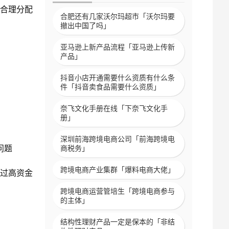
合理分配
合肥还有几家沃尔玛超市「沃尔玛要
撤出中国了吗」
亚马逊上新产品流程「亚马逊上传新
产品」
抖音小店开通需要什么资质有什么条
件「抖音卖食品需要什么资质」
奈飞文化手册在线「下奈飞文化手
册」
深圳前海跨境电商公司「前海跨境电
问题
商税务」
跨境电商产业集群「爆料电商大佬」
过高资金
跨境电商运营管培生「跨境电商参与
的主体」
结构性理财产品一定是保本的「非结