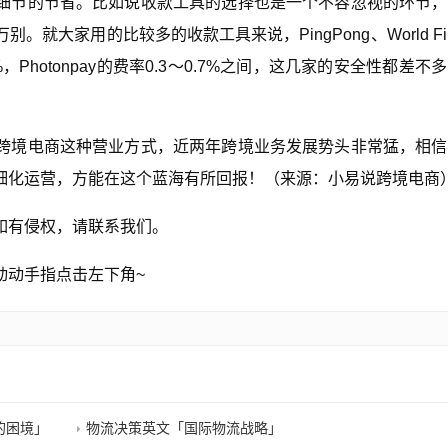
细节的节省。比如说收款工具的选择也是一个不容忽视的环节，
大家用的比较多的收款工具来说，PingPong、World Fir
%，Photonpay的费率0.3～0.7%之间，这几家的安全性都差不
跨境电商这种营业方式，近两年跨境业务发展势头非常猛，相信
细化运营，方能在这个蓝海有所回报！（来源：小易说跨境电商
如有侵权，请联系我们。
动动手指点击左下角~
的困境」
物流决策英文「国际物流战略」