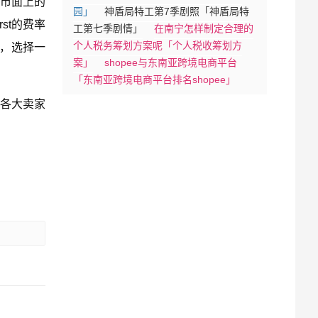
市面上的
园」
神盾局特工第7季剧照「神盾局特
st的费率
工第七季剧情」
在南宁怎样制定合理的
个人税务筹划方案呢「个人税收筹划方
多，选择一
案」
shopee与东南亚跨境电商平台
「东南亚跨境电商平台排名shopee」
各大卖家
）