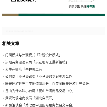
郑重声明：本文版权归原作者所有，转载文章仅为传播更多信息之目的，如有侵权行为，请第一时间联系我们修改或删除，多谢。
相关文章
门面模式与外观模式「外观设计模式」
崇阳劳务派遣公司「崇左临时工最新招聘」
和牛在哪吃「牛种哪里有」
如何防止亚马逊跟卖「亚马逊遇到跟卖怎么办」
暖暖环游世界百美图惊鸿高分「百美图暖暖环游世界关雎」
昆山为什么叫小台湾「昆山台湾商品交易中心」
武汉跨境电商发展「湖北自贸区」
新疆洽谈会「第七届中国国际服务贸易交易会」