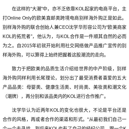
在这样的“大潮”中，亦不乏依靠KOL起家的电商平台，主
打Online Only的欧美直邮类跨境电商别样海外购正是如此。
别样海外购的联合创始人兼CEO沈学华形容公司为“欧美商家
KOL的拓荒者”，他认为，与KOL合作是一件顺其自然的必而
为之。自2015年初就开始利用社交网络做产品推广宣传的别
样海外购，可以算得上始终把握着这股潮流的走向。
致力于把欧美的品质生活介绍给世界的中产阶级，别样
海外购同样利用长尾理论，划分出了最受消费者喜爱的五大
产品品类：母婴类、健康生活类、时尚类、美妆类和潮文化
（潮牌），再分别和该品类内的KOL进行合作推广。
沈学华认为近两年KOL的变化也很大，不论是平台还是
合作的风格，再或者合作的渠道和形式。“从最初我们自己一
个一个去寻找，到后来KOL也有了自己的经纪公司，跟一个K