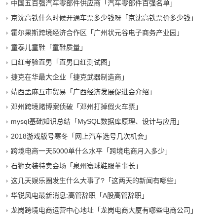
中国五百强汽车零部件供应商「汽车零部件百强名单」
京沈高铁什么时候开通车票多少钱呀「京沈高铁票价多少钱」
霍尔果斯跨境经济合作区「广州状元谷电子商务产业园」
童泰儿童鞋「童鞋质量」
口红考验直男「直男口红测试图」
捷克在华最大企业「捷克武器制造商」
靖西孟麻互市贸易「广西经济发展促进会介绍」
邓州跨境赌博案侦破「邓州打掉假火车票」
mysql基础知识总结「MySQL数据库原理、设计与应用」
2018游戏版号寒冬「网上汽车选号几次机会」
跨境电商一天5000单什么水平「跨境电商月入多少」
石狮女装特卖会场「泉州寰球鞋服董事长」
这几天娱乐圈发生什么大事了?「这两天的新闻有哪些」
华锐风电最新消息:高管辞职「A股高管辞职」
龙岗跨境电商运营中心地址「龙岗电商大厦有哪些电商公司」