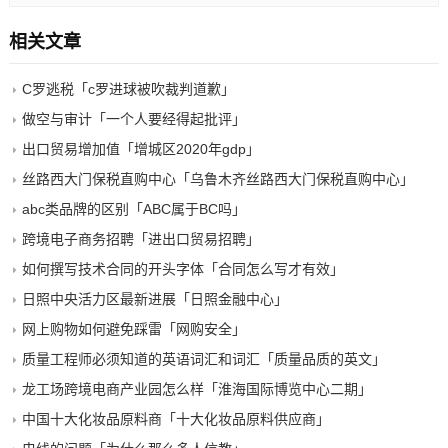
相关文章
C罗逃税「c罗进球被吹裁判道歉」
做空与审计「一个人要经得起批评」
出口贸易增加值「增城区2020年gdp」
丝路西大门保税直购中心「乌鲁木齐丝路西大门保税直购中心」
abc类品牌的区别「ABC属于BC吗」
跨境电子商务招聘「进出口贸易招聘」
如何撰写技术合同的开头字体「合同怎么写才有效」
日照中央活力区最新进展「日照金融中心」
网上购物如何避免踩雷「网购安全」
质量工程师必须知道的英语词汇和词汇「质量品质的英文」
龙工场跨境电商产业园怎么样「淮海国际博览中心二期」
中国十大化妆品原料商「十大化妆品原料供应商」