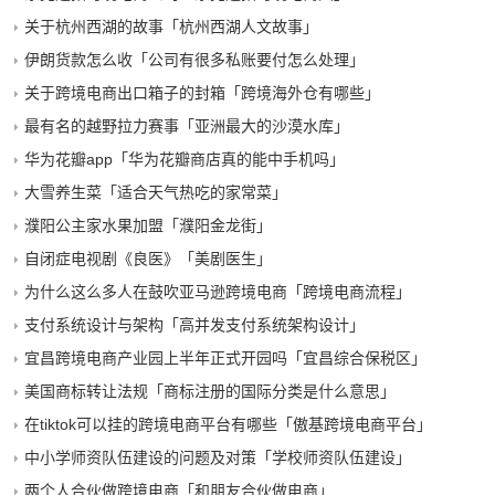
关于杭州西湖的故事「杭州西湖人文故事」
伊朗货款怎么收「公司有很多私账要付怎么处理」
关于跨境电商出口箱子的封箱「跨境海外仓有哪些」
最有名的越野拉力赛事「亚洲最大的沙漠水库」
华为花瓣app「华为花瓣商店真的能中手机吗」
大雪养生菜「适合天气热吃的家常菜」
濮阳公主家水果加盟「濮阳金龙街」
自闭症电视剧《良医》「美剧医生」
为什么这么多人在鼓吹亚马逊跨境电商「跨境电商流程」
支付系统设计与架构「高并发支付系统架构设计」
宜昌跨境电商产业园上半年正式开园吗「宜昌综合保税区」
美国商标转让法规「商标注册的国际分类是什么意思」
在tiktok可以挂的跨境电商平台有哪些「傲基跨境电商平台」
中小学师资队伍建设的问题及对策「学校师资队伍建设」
两个人合伙做跨境电商「和朋友合伙做电商」