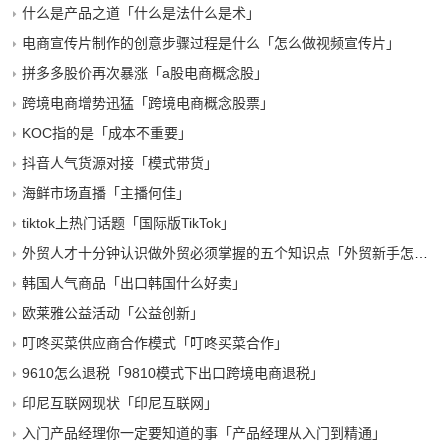
什么是产品之道「什么是法什么是术」
电商宣传片制作的创意步骤过程是什么「怎么做视频宣传片」
拼多多股价再次暴涨「a股电商概念股」
跨境电商增势迅猛「跨境电商概念股票」
KOC指的是「成本不重要」
抖音人气货源对接「模式带货」
海鲜市场直播「主播何佳」
tiktok上热门话题「国际版TikTok」
外贸人才十分钟认识做外贸必须掌握的五个知识点「外贸新手怎么做」
韩国人气商品「出口韩国什么好卖」
欧莱雅公益活动「公益创新」
叮咚买菜供应商合作模式「叮咚买菜合作」
9610怎么退税「9810模式下出口跨境电商退税」
印尼互联网现状「印尼互联网」
入门产品经理你一定要知道的事「产品经理从入门到精通」