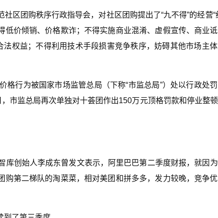
社区团购秩序行政指导会，对社区团购提出了“九不得”的经营“
得低价倾销、价格欺诈；不得实施商业混淆、虚假宣传、商业诋
者合法权益；不得利用技术手段损害竞争秩序，妨碍其他市场主
价格行为被国家市场监管总局（下称“市监总局”）处以行政处
日，市监总局再次单独对十荟团作出150万元顶格罚款和停业整
豚智库创始人李成东曾发文表示，阿里巴巴第二季度财报，就因
团购第二梯队的淘菜菜，相对美团和拼多多，发力较晚，竞争优
续到了第三季度。