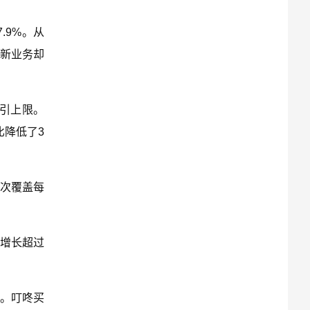
.9%。从
新业务却
指引上限。
比降低了3
次覆盖每
。
比增长超过
元。叮咚买