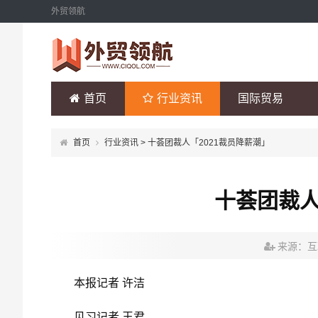
外贸领航
首页
行业资讯
国际贸易
首页
行业资讯
> 十荟团裁人「2021裁员降薪潮」
十荟团裁人
来源：互
本报记者 许洁
见习记者 王君