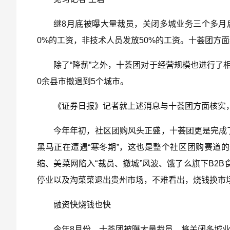
继8月底被曝大量裁员，关闭多城业务三个多月
0%的工资，非技术人员发放50%的工资。十荟团方面
除了“降薪”之外，十荟团对于经营规模也进行了相应
0余县市撤退到5个城市。
《证券日报》记者就上述消息与十荟团方面核实
今年年初，社区团购风头正盛，十荟团更是完成了
黑马正在遭遇“寒冬期”，这也是整个社区团购赛道
缩、美菜网陷入“裁员、撤城”风波、饿了么旗下B2B
停业以及淘菜菜退出贵州市场，不难看出，烧钱换市
融资快烧钱也快
今年8月份，十荟团被曝大量裁员，将关闭多城业