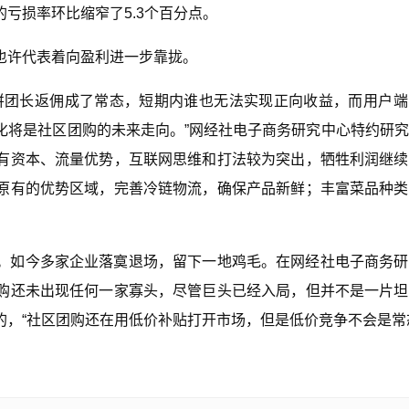
的亏损率环比缩窄了5.3个百分点。
也许代表着向盈利进一步靠拢。
拼团长返佣成了常态，短期内谁也无法实现正向收益，而用户端
化将是社区团购的未来走向。”网经社电子商务研究中心特约研
有资本、流量优势，互联网思维和打法较为突出，牺牲利润继续
原有的优势区域，完善冷链物流，确保产品新鲜；丰富菜品种类
。如今多家企业落寞退场，留下一地鸡毛。在网经社电子商务研
购还未出现任何一家寡头，尽管巨头已经入局，但并不是一片坦
，“社区团购还在用低价补贴打开市场，但是低价竞争不会是常