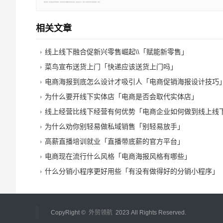
郑重声明：本文版权归原作者所有，转载文章仅为传播更多信息之目的，如有侵权行为，请第一时间联系我们修改或删除，多谢。
相关文章
线上线下融合促新兴零售崛起\\「赋能新零售」
菜鸟宣布送货上门「快递应该送货上门吗」
电商海报到底怎么设计才吸引人「电商促销海报设计技巧
为什么要开线下实体店「电商是否会取代实体店」
线上经营比线下经营有何优势「电商企业如何做到线上线
为什么劝你别轻易做私域销售「别轻易放手」
高薪直播培训就业「直播带底薪的官方平台」
电商现在流行什么风格「电商海报风格有哪些」
什么分销小程序更好用些「有没有做得好的分销小程序」
CopyRight ©
外贸领航
2023 All Rights Reserved.