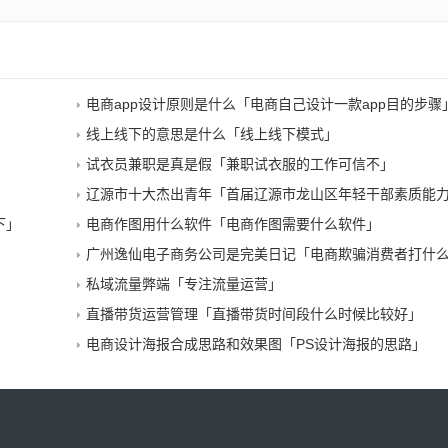
电商app设计原则是什么「电商自己设计一款app目的步骤
线上线下的意思是什么「线上线下模式」
」
试衣员兼职是真是假「兼职试衣服的工作可信不」
辽源市十大杰出青年「首届辽源市龙山区年轻干部素质能力提升大赛圆满
下」
电商作图用什么软件「电商作图需要什么软件」
广州逸仙电子商务公司是完美日记「电商欺骗消费者打什
私域流量弊端「专注流量运营」
直播带货运营管理「直播带货时间段什么时候比较好」
电商设计海报合成思路和效果图「PS设计海报的思路」