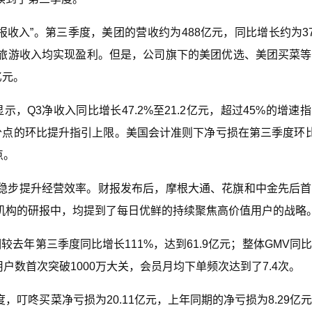
财报收入”。第三季度，美团的营收约为488亿元，同比增长约为37
旅游收入均实现盈利。但是，公司旗下的美团优选、美团买菜等
亿元。
显示，Q3净收入同比增长47.2%至21.2亿元，超过45%的增速
5个百分点的环比提升指引上限。美国会计准则下净亏损在第三季度环
点。
稳步提升经营效率。财报发布后，摩根大通、花旗和中金先后首
机构的研报中，均提到了每日优鲜的持续聚焦高价值用户的战略
较去年第三季度同比增长111%，达到61.9亿元；整体GMV同
用户数首次突破1000万大关，会员月均下单频次达到了7.4次。
叮咚买菜净亏损为20.11亿元，上年同期的净亏损为8.29亿