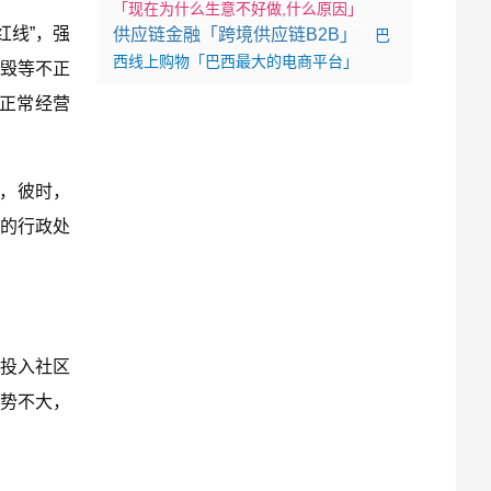
「现在为什么生意不好做,什么原因」
红线”，强
供应链金融「跨境供应链B2B」
巴
西线上购物「巴西最大的电商平台」
毁等不正
体正常经营
罚，彼时，
顿的行政处
为投入社区
势不大，