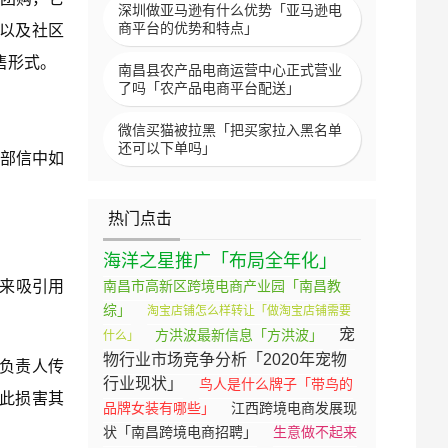
深圳做亚马逊有什么优势「亚马逊电
商平台的优势和特点」
售以及社区
售形式。
南昌县农产品电商运营中心正式营业
了吗「农产品电商平台配送」
微信买猫被拉黑「把买家拉入黑名单
还可以下单吗」
内部信中如
热门点击
海洋之星推广「布局全年化」
品来吸引用
南昌市高新区跨境电商产业园「南昌教
综」
淘宝店铺怎么样转让「做淘宝店铺需要
宠
方洪波最新信息「方洪波」
什么」
物行业市场竞争分析「2020年宠物
关负责人传
行业现状」
鸟人是什么牌子「带鸟的
因此损害其
品牌女装有哪些」
江西跨境电商发展现
状「南昌跨境电商招聘」
生意做不起来