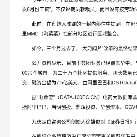
发8月份工资”，不仅说裁员就裁员，而且没有按劳动
此前，在创始人陈郢的一封内部信中提到，在部
里MMC（淘菜菜）在部分地区进行区域整合。
如今，三个月过去了，“大刀阔斧”改革的最终结
公开资料显示，目前十荟团业务已经覆盖华中、华
00余个城市，为二十万个社区提供服务，团长数量已经
资，融资金额为7.5亿美元，由阿里巴巴和DSTGloba
据“电数宝”（DATA.100EC.CN）电商大
括阿里巴巴、启明创投、鼎晖投资、华创资本、GG
九德定位咨询公司创始人徐雄俊对《证券日报》
在鲍姆企业管理咨询有限公司董事长鲍跃忠看来