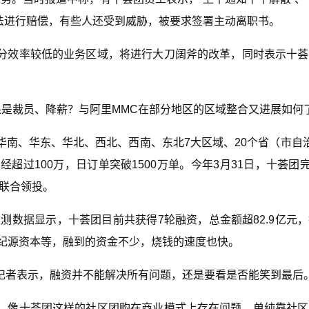
法进行赔偿，有些人还受到威胁，被要求签署主动离职书。
分效率较低的业务区域，将进行大刀阔斧的改革，同时表示十荟
果是裁员、降薪？与阿里MMC在部分地区的区域整合又进展如何
南、华东、华北、西北、西南、东北7大区域、20个省（市自
超过100万，日订单突破1500万单。今年3月31日，十荟团
l联合领投。
数据库监测数据显示，十荟团目前共获得7轮融资，总金额超82.9亿元
V纪源资本等，融到的资金不少，烧钱的速度也快。
记者表示，融资并不能解决所有问题，还是要看是否能笑到最后
，像十荟团这样的社区团购在商业模式上存在问题。单纯靠社区