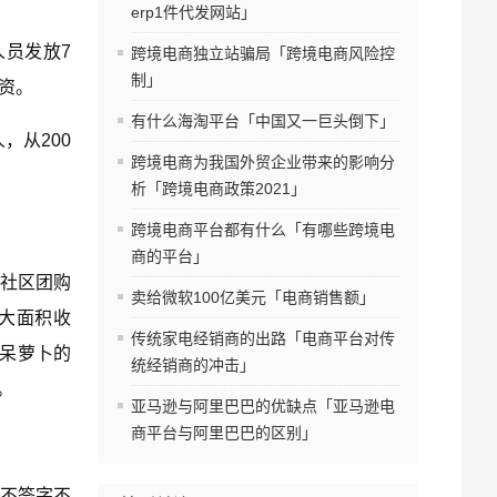
erp1件代发网站」
员发放7
跨境电商独立站骗局「跨境电商风险控
制」
工资。
有什么海淘平台「中国又一巨头倒下」
，从200
跨境电商为我国外贸企业带来的影响分
析「跨境电商政策2021」
跨境电商平台都有什么「有哪些跨境电
商的平台」
的社区团购
卖给微软100亿美元「电商销售额」
大面积收
传统家电经销商的出路「电商平台对传
的呆萝卜的
统经销商的冲击」
。
亚马逊与阿里巴巴的优缺点「亚马逊电
商平台与阿里巴巴的区别」
“不签字不