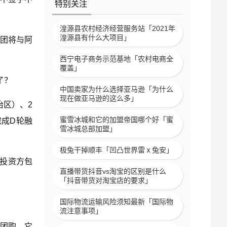
特别关注
湟源县农村经济经营服务站「2021年
湟源县有什么大项目」
团将与阿
西宁电子商务示范基地「农村电商全
覆盖」
了？
中国卖家为什么选择亚马逊「为什么
现在做亚马逊的这么多」
治区）、2
蜜雪冰城和它的加盟帝国哪个好「蜜
完成D轮融
雪冰城总部加盟」
极兔干掉顺丰「凹凸世界雷ⅹ兔安」
，投资方包
直播带货抖音vs淘宝的区别是什么
「抖音带货对淘宝店的要求」
。
国际物流运输风险须知最新「国际物
流注意事项」
团购，它