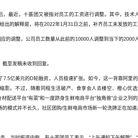
后，最近，十荟团又被指对员工的工资进行调整。其中，技术人
给出的解释是，将在2022年1月31日之前，补齐员工未发放的
的调整，公司员工数量从此前的10000人调整到当下的2000人
，截至发稿未收到回复。
7.5亿美元的D轮融资，人员极速扩张。如今，这一背靠阿里
的缩影。不过，随着同程生活破产、食享会人去楼空、橙心优选
食材配送平台“有菜”和一度跻身生鲜电商平台“独角兽”企业之列
场的模式并不长久，社区团购/生鲜电商市场新一轮洗牌正在加速
务。当时报道中称，有十荟团员工表示，“上午通知下午解散”、