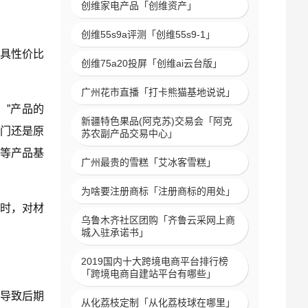
创维家电产品「创维资产」
创维55s9a评测「创维55s9-1」
具性价比
创维75a20投屏「创维ai云台版」
广州花市直播「打卡熊猫基地说说」
。”产品的
新疆特色果品(阿克苏)交易会「阿克
木门还是原
苏农副产品交易中心」
等产品基
广州最贵的雪糕「艾冰客雪糕」
为啥要注册商标「注册商标的用处」
时，对材
乌鲁木齐社区团购「齐鲁云采网上商
城入驻承诺书」
2019国内十大跨境电商平台排行榜
「跨境电商自建站平台有哪些」
导致后期
从化荔枝定制「从化荔枝球在哪里」