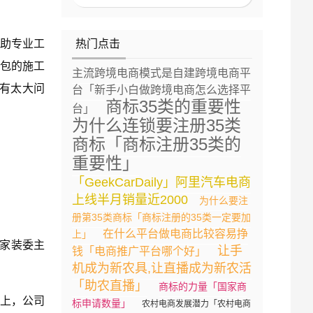
借助专业工
热门点击
包的施工
主流跨境电商模式是自建跨境电商平
有太大问
台「新手小白做跨境电商怎么选择平
商标35类的重要性
台」
为什么连锁要注册35类
商标「商标注册35类的
重要性」
「GeekCarDaily」阿里汽车电商
上线半月销量近2000
为什么要注
册第35类商标「商标注册的35类一定要加
在什么平台做电商比较容易挣
上」
兼家装委主
让手
钱「电商推广平台哪个好」
机成为新农具,让直播成为新农活
「助农直播」
商标的力量「国家商
展上，公司
标申请数量」
农村电商发展潜力「农村电商