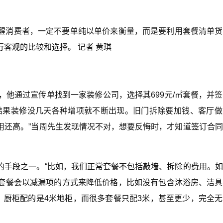
醒消费者，一定不要单纯以单价来衡量，而是要利用套餐清单货
客观的比较和选择。 记者 黄琪
，他通过宣传单找到一家装修公司，选择其699元/㎡套餐，并
结果装修没几天各种增项就不断出现。旧门拆除要加钱、客厅做
用还高。”当周先生发现情况不对，想要反悔时，才知道签订合
的手段之一。“比如，我们正常套餐不包括敲墙、拆除的费用。
套餐会以减漏项的方式来降低价格，比如没有包含沐浴房、洁具
，厨柜配的是4米地柜，而很多套餐只配3米，甚至更少，完全