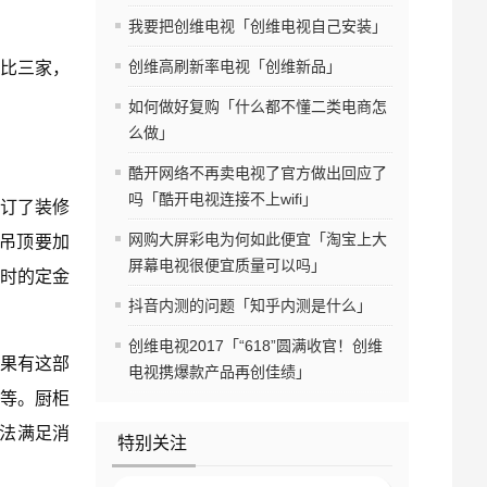
我要把创维电视「创维电视自己安装」
创维高刷新率电视「创维新品」
比三家，
如何做好复购「什么都不懂二类电商怎
么做」
酷开网络不再卖电视了官方做出回应了
吗「酷开电视连接不上wifi」
签订了装修
网购大屏彩电为何如此便宜「淘宝上大
吊顶要加
屏幕电视很便宜质量可以吗」
同时的定金
抖音内测的问题「知乎内测是什么」
创维电视2017「“618”圆满收官！创维
如果有这部
电视携爆款产品再创佳绩」
等。厨柜
无法满足消
特别关注