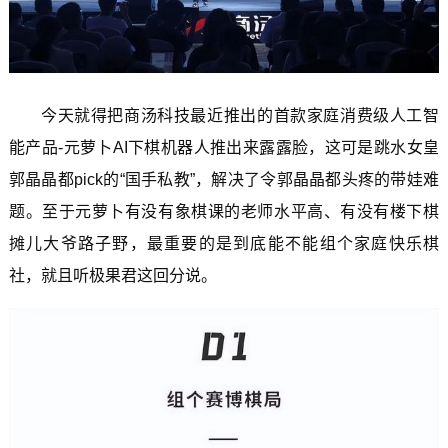
今天就得把商汤科技最近推出的首款家庭消费级人工智
能产品-元萝卜AI下棋机器人推出来露露脸，这可是跳水女皇
郭晶晶都pick的“国手私教”，解决了令郭晶晶都头疼的带娃难
题。至于元萝卜有没有象棋课的老师水平高、有没有楼下棋
摊儿大爷路子野，最重要的是到底能不能组个家庭快乐棋
社，就且听极果君这回分说。