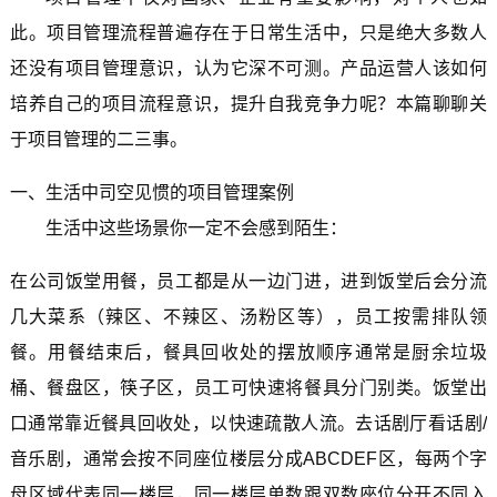
此。项目管理流程普遍存在于日常生活中，只是绝大多数人
还没有项目管理意识，认为它深不可测。产品运营人该如何
培养自己的项目流程意识，提升自我竞争力呢？本篇聊聊关
于项目管理的二三事。
一、生活中司空见惯的项目管理案例
生活中这些场景你一定不会感到陌生：
在公司饭堂用餐，员工都是从一边门进，进到饭堂后会分流
几大菜系（辣区、不辣区、汤粉区等），员工按需排队领
餐。用餐结束后，餐具回收处的摆放顺序通常是厨余垃圾
桶、餐盘区，筷子区，员工可快速将餐具分门别类。饭堂出
口通常靠近餐具回收处，以快速疏散人流。去话剧厅看话剧/
音乐剧，通常会按不同座位楼层分成ABCDEF区，每两个字
母区域代表同一楼层，同一楼层单数跟双数座位分开不同入