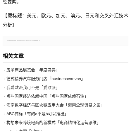
经要闻。
【原标题：美元、欧元、加元、澳元、日元和交叉外汇技术
分析】
郑重声明：本文版权归原作者所有，转载文章仅为传播更多信息之目的，如有侵权行为，请第一时间联系我们修改或删除，多谢。
相关文章
皮革商品展览会「年度盛典」
德式精养汽车服务门店「businesscanvas」
我爱欧派我可不是「爱欧派」
哪些国家经济依赖中国「哪些国家依赖石油」
海南数字经济与区块链应用大会「海南全球贸易之窗」
ABC商标「有的a不是b可以推出」
构想未来跨境电商的新模式「电商精细化运营思维」