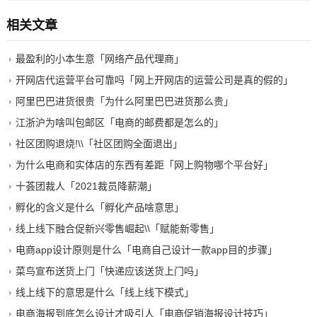
相关文章
最盈利的小本生意「网络产品代理商」
开网店代运营平台可靠吗「网上开网店的运营公司是真的假的」
阿里巴巴进货很贵「为什么阿里巴巴进货那么贵」
江浙沪为啥叫包邮区「电商的邮费都是怎么的」
社区团购退烧!\\「社区团购全面退出」
为什么电商和实体店的东西有差距「网上购物哪个平台好」
十荟团裁人「2021裁员降薪潮」
孵化的含义是什么「孵化产品啥意思」
线上线下融合促新兴零售崛起\\「赋能新零售」
电商app设计原则是什么「电商自己设计一款app目的步骤」
菜鸟宣布送货上门「快递应该送货上门吗」
线上线下的意思是什么「线上线下模式」
电商海报到底怎么设计才吸引人「电商促销海报设计技巧」