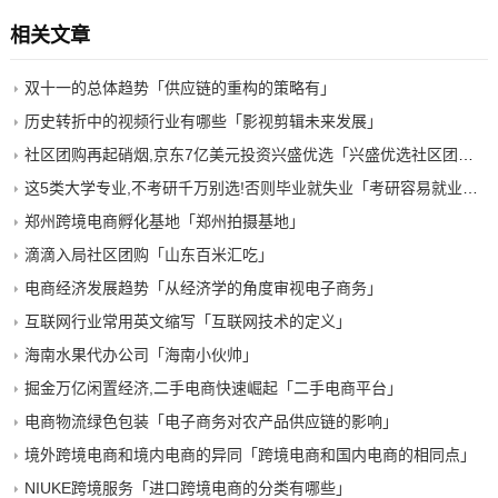
相关文章
双十一的总体趋势「供应链的重构的策略有」
历史转折中的视频行业有哪些「影视剪辑未来发展」
社区团购再起硝烟,京东7亿美元投资兴盛优选「兴盛优选社区团购」
这5类大学专业,不考研千万别选!否则毕业就失业「考研容易就业的专业」
郑州跨境电商孵化基地「郑州拍摄基地」
滴滴入局社区团购「山东百米汇吃」
电商经济发展趋势「从经济学的角度审视电子商务」
互联网行业常用英文缩写「互联网技术的定义」
海南水果代办公司「海南小伙帅」
掘金万亿闲置经济,二手电商快速崛起「二手电商平台」
电商物流绿色包装「电子商务对农产品供应链的影响」
境外跨境电商和境内电商的异同「跨境电商和国内电商的相同点」
NIUKE跨境服务「进口跨境电商的分类有哪些」