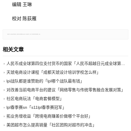
编辑 王琳
校对 陈荻雁
郑重声明：本文版权归原作者所有，转载文章仅为传播更多信息之目的，如有侵权行为，请第一时间联系我们修改或删除，多谢。
相关文章
人民币成全球第四位支付货币的国家「人民币超越日元成全球第四大货币」
天琥电商设计课程「成都天琥设计培训学校怎么样」
lpl战队都是谁赞助的「lpl哪个战队最有钱」
对改善当前电商平台的建议「网络零售与传统零售融合发展对策」
社区电商玩法「电商套餐模型」
lpl春季赛sn「s11lpl春季赛冠军」
拓业务增收益「跨境电商赚差价做哪个平台好」
美团超市怎么提高销量「社区团购对超市的冲击」