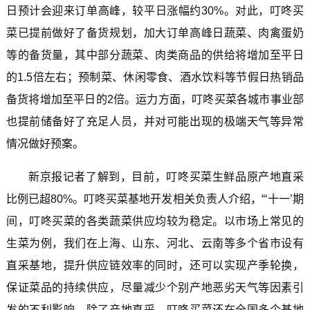
日预计会迎来订单高峰，较平日涨幅约30%。对此，叮咚买
菜已提前做好了备货规划，加大订单高峰日蔬菜、肉禽蛋奶
等的备货量，其中部分蔬菜、肉类商品的供给将增加至平日
的1.5倍左右；预制菜、休闲零食、酒水饮料等节假日热销品
备货将增加至平日的2倍。运力方面，叮咚买菜各城市事业部
也提前储备好了充足人员，并对可能出现的极端天气等异常
情况做好预案。
新京报记者了解到，目前，叮咚买菜生鲜品原产地直采
比例已超80%。叮咚买菜基地开发相关负责人介绍，“‘十一’期
间，叮咚买菜的各类蔬菜供应均较为稳定。以市场上常见的
生菜为例，我们在上海、山东、河北、云南等多个省市设有
直采基地，提升供应链效率的同时，还可以实现产季轮换，
保证菜品的持续供应，尽量减少个别产地恶劣天气等因素引
发的不利影响。除了产地直采，叮咚买菜还在全国多个基地