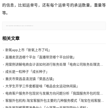
的信息，比如运单号，还有每个运单号的承运数量，重量等
等。
郑重声明：本文版权归原作者所有，转载文章仅为传播更多信息之目的，如有侵权行为，请第一时间联系我们修改或删除，多谢。
相关文章
新氧app上市「新氧上市了吗」
直播卖货选哪个平台「直播带货哪个平台好做」
用案例讲解电商会计该如何进行账务处理「电商公司账务处理流程」
成长是一粒种子「成长种子」
重庆市荣昌县清流镇「荣昌古镇」
大学生开学三件套都是啥「唯品会女运动休闲装」
电商客户服务外包现状与发展方向问题分析「我国服务外包的现状」
客服外包机构:淘宝客服外包主要的几种服务模式「淘宝在线客服外包」
新生报到都需要准备什么「小学第一天报到带什么资料」