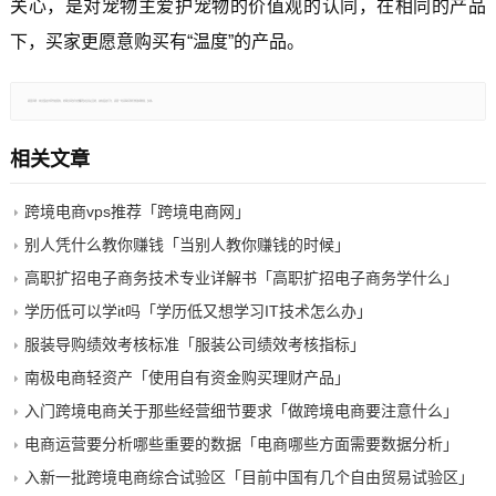
关心，是对宠物主爱护宠物的价值观的认同，在相同的产品
下，买家更愿意购买有“温度”的产品。
郑重声明：本文版权归原作者所有，转载文章仅为传播更多信息之目的，如有侵权行为，请第一时间联系我们修改或删除，多谢。
相关文章
跨境电商vps推荐「跨境电商网」
别人凭什么教你赚钱「当别人教你赚钱的时候」
高职扩招电子商务技术专业详解书「高职扩招电子商务学什么」
学历低可以学it吗「学历低又想学习IT技术怎么办」
服装导购绩效考核标准「服装公司绩效考核指标」
南极电商轻资产「使用自有资金购买理财产品」
入门跨境电商关于那些经营细节要求「做跨境电商要注意什么」
电商运营要分析哪些重要的数据「电商哪些方面需要数据分析」
入新一批跨境电商综合试验区「目前中国有几个自由贸易试验区」