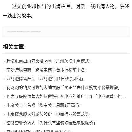
这是创业邦推出的出海栏目，对话一线出海人物，讲述
一线出海故事。
郑重声明：本文版权归原作者所有，转载文章仅为传播更多信息之目的，如有侵权行为，请第一时间联系我们修改或删除，多谢。
相关文章
跨境电商出口同比增69%「广州跨境电商模式」
南沙跨境电商「跨境电商平台排行榜前十名」
亚马逊停售产品「亚马逊1月1日秒杀如何」
花网购的钱买可靠的大牌衣服「买正品去什么购物平台最靠谱」
作为互联网运营人如何做好社交电商的推广工作「电商运营与推广」
电商美工辛苦吗「淘宝美工月薪1万高吗」
电商概念股大涨龙头股份「电商行业股票龙头」
装修套餐价坑人「为什么有些装修看起来很廉价」
农业板块掀起高潮\\「粮食龙头股票」