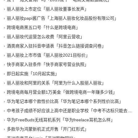
丽人丽妆上市定位「丽人丽妆董事长发声」
丽人丽妆papi酱广告「上海丽人丽妆化妆品股份有限公司」
跨境电商黑五口号「什么是跨境电商」
丽人丽妆代运营怎么收费「阿里云营收」
酒类商家入驻抖音申请表「抖音怎么链接调查问卷」
丽人丽妆上市市值「丽人丽妆2021目标价」
快手商家入驻条件「快手商家号营业执照」
即日起实施「10月起实施」
丽人丽妆和阿里的关系「阿里为什么入股丽人丽妆」
跨境电商每月营业额1万美金「做跨境电商一年赚多少钱」
华为笔记本哪个款性价比高「华为笔记本哪个系列性价比高」
中考孩子成绩不好应该上高中还是职业学校「中考不达标只能去职高」
华为FreeBuds无线耳机系列「华为freelace耳机怎么样」
多款华为鸿蒙新机正式开售「开门红形式」