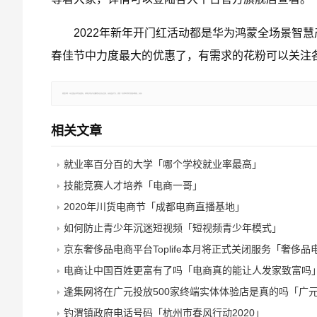
2022年新年开门红活动都是华为鸿蒙全场景智慧产
春佳节中力度最大的优惠了，有需求的花粉可以关注
郑重声明：本文版权归原作者所有，转载文章仅为传播更多信息之目的，如有侵权行为，请第一时间联系我们修改或删除，多谢。
相关文章
就业率百分百的大学「哪个学校就业率最高」
技能竞赛人才培养「电商一哥」
2020年川货电商节「成都电商直播基地」
如何防止青少年沉迷短视频「短视频青少年模式」
京东奢侈品电商平台Toplife本月将正式关闭服务「奢侈品
电商让中国百姓更富有了吗「电商真的能让人发家致富吗
逢集网将在广元投放500家终端实体体验店是真的吗「广
钓渭镇政府电话号码「杭州市春风行动2020」