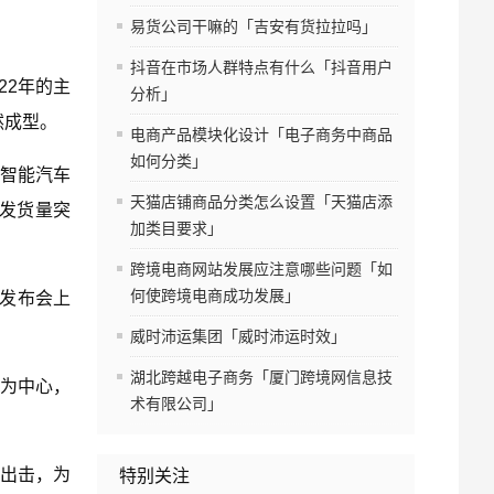
易货公司干嘛的「吉安有货拉拉吗」
抖音在市场人群特点有什么「抖音用户
22年的主
分析」
然成型。
电商产品模块化设计「电子商务中商品
如何分类」
、智能汽车
天猫店铺商品分类怎么设置「天猫店添
备发货量突
加类目要求」
跨境电商网站发展应注意哪些问题「如
何使跨境电商成功发展」
的发布会上
威时沛运集团「威时沛运时效」
湖北跨越电子商务「厦门跨境网信息技
统为中心，
术有限公司」
面出击，为
特别关注