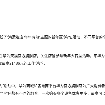
。
线了“鸿运连连 年年有为”主题的新年赢“鸿“包活动，不同平台的“
在华为天猫官方旗舰店，关注店铺参与新年大转盘活动；来华为
高21486元的工作“鸿”包。
年有为”活动中，华为商城和各电商平台华为官方旗舰店为广大消费
个“鸿“包都有不同的组合，一次购买多个设备优惠更多，最高可以