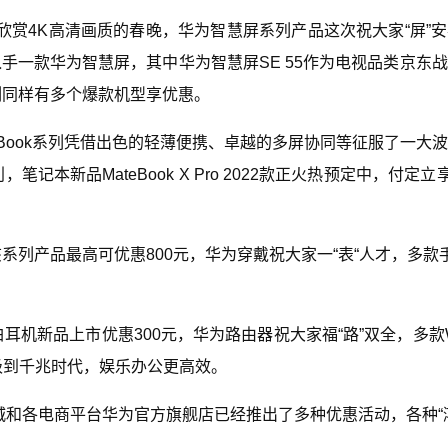
赏4K高清画质的春晚，华为智慧屏系列产品这次祝大家“屏”
能入手一款华为智慧屏，其中华为智慧屏SE 55作为电视品类京东
列同样有多个爆款机型享优惠。
eBook系列凭借出色的轻薄便携、卓越的多屏协同等征服了一大
本新品MateBook X Pro 2022款正火热预定中，付定立享
系列产品最高可优惠800元，华为穿戴祝大家一“表“人才，多款
墨韵白耳机新品上市优惠300元，华为路由器祝大家福“路”双全，多款Wi
级到千兆时代，娱乐办公更高效。
商城和各电商平台华为官方旗舰店已经推出了多种优惠活动，各种“