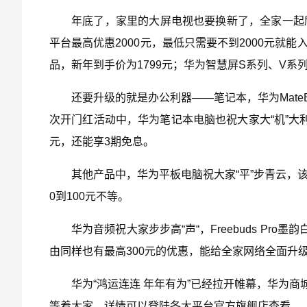
年底了，家里的大屏电视也要换新了，全家一起欣
平台最高优惠2000元，最低只需要不到2000元就
品，新年到手价为1799元；华为智慧屏S系列、V系
还要升级的就是办公利器——笔记本，华为Mat
次开门红活动中，华为笔记本电脑也祝大家大“机”大利，笔记
元，还能享3期免息。
其他产品中，华为平板电脑祝大家“平”步青云，该
0到100元不等。
华为音频祝大家步步高“声“，Freebuds Pro
由同样也有最高300元的优惠，能给全家网络全面升
华为“鸿运连连 年年有为”已经拉开帷幕，华为
等着大家，详情可以登陆各大平台官方旗舰店查看。