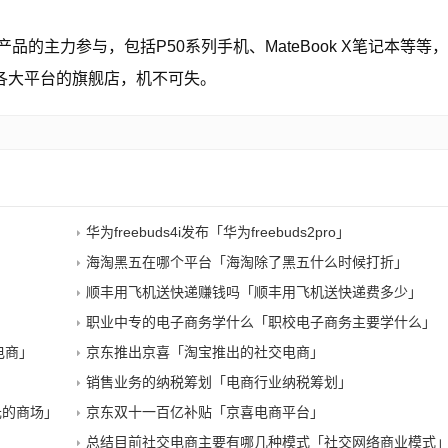
品的主力参与，包括P50系列手机、MateBook X笔记本等等
各大平台的旗舰店，机不可失。
华为freebuds4i发布「华为freebuds2pro」
海淘黑五在哪个平台「海淘除了黑五什么时候打折」
顺丰用飞机送快递赚钱吗「顺丰用飞机送快递费多少」
职业中专的电子商务学什么「职校电子商务主要学什么」
电商」
京东推出京喜「淘宝推出的社交电商」
」
销售业务的纳税筹划「电商行业纳税筹划」
元的商场」
京东双十一百亿补贴「京喜电商平台」
总结目前社交电商主要有哪几种模式「社交网络商业模式