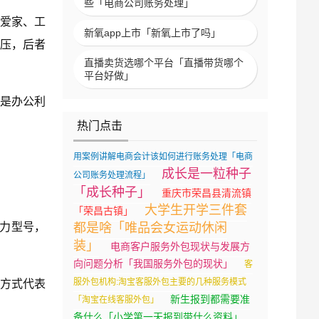
些「电商公司账务处理」
、爱家、工
新氧app上市「新氧上市了吗」
血压，后者
直播卖货选哪个平台「直播带货哪个
平台好做」
，都是办公利
热门点击
用案例讲解电商会计该如何进行账务处理「电商
成长是一粒种子
公司账务处理流程」
「成长种子」
重庆市荣昌县清流镇
大学生开学三件套
「荣昌古镇」
主力型号，
都是啥「唯品会女运动休闲
装」
电商客户服务外包现状与发展方
向问题分析「我国服务外包的现状」
客
服外包机构:淘宝客服外包主要的几种服务模式
叠方式代表
新生报到都需要准
「淘宝在线客服外包」
备什么「小学第一天报到带什么资料」