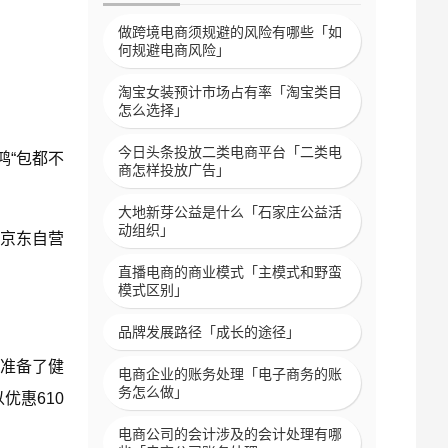
做跨境电商须规避的风险有哪些「如
何规避电商风险」
淘宝女装预计市场占有率「淘宝类目
怎么选择」
今日头条投放二类电商平台「二类电
鸿“包都不
商怎样投放广告」
大地新芽公益是什么「石家庄公益活
动组织」
京东自营
直播电商的商业模式「主模式和野蛮
模式区别」
品牌发展路径「成长的途径」
者准备了健
电商企业的账务处理「电子商务的账
务怎么做」
优惠610
电商公司的会计涉及的会计处理有哪