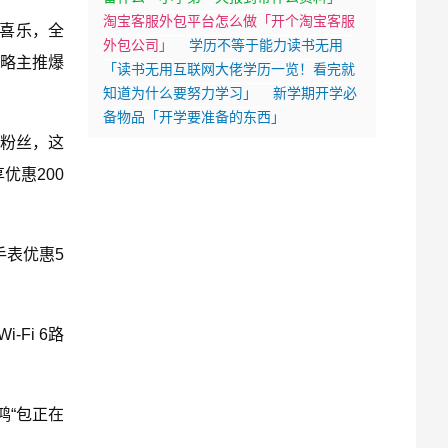
淘宝客服外包平台怎么做「开个淘宝客服
安喜乐，全
外包公司」
学历不等于能力读书无用
战略主推爆
「读书无用互联网大佬学历一览！看完就
知道为什么要努力学习」
新学期开学必
备物品「开学要准备的东西」
波粉丝，这
优惠200
手表优惠5
-Fi 6路
鸿“包正在