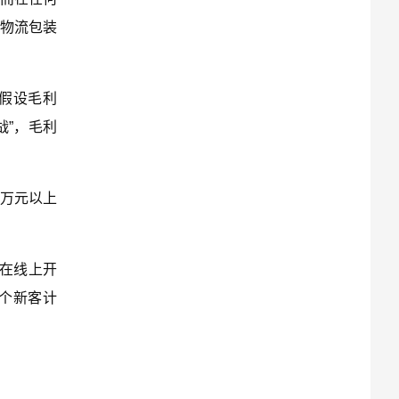
%物流包装
“假设毛利
战”，毛利
3万元以上
在线上开
0个新客计