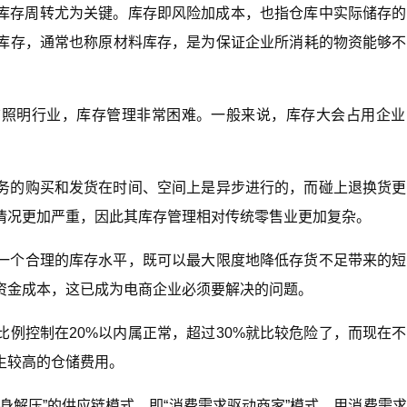
，库存周转尤为关键。库存即风险加成本，也指仓库中实际储存
库存，通常也称原材料库存，是为保证企业所消耗的物资能够不
饰照明行业，库存管理非常困难。一般来说，库存大会占用企业
务的购买和发货在时间、空间上是异步进行的，而碰上退换货更
情况更加严重，因此其库存管理相对传统零售业更加复杂。
一个合理的库存水平，既可以最大限度地降低存货不足带来的短
资金成本，这已成为电商企业必须要解决的问题。
例控制在20%以内属正常，超过30%就比较危险了，而现在
生较高的仓储费用。
身解压”的供应链模式，即“消费需求驱动商家”模式。用消费需