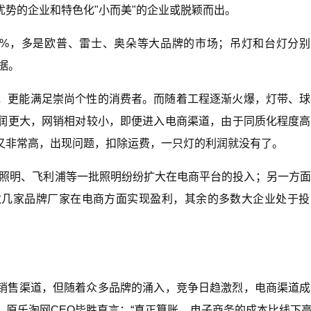
优势的企业和特色化"小而美"的企业或脱颖而出。
51%，多是欧普、雷士、奥朵等大品牌的市场；吊灯和台灯分别占
占据。
品，更能满足崇尚个性的消费者。而随着工程逐渐火爆，灯带、
润更大，网销相对较小，即便进入电商渠道，由于同质化程度高
本又非常高，出现问题，扣除运费，一只灯的利润就没有了。
山照明、飞利浦等一批照明纷纷扩大在电商平台的投入；另一方
数几家品牌厂家在电商方面实现盈利，其余的多数大企业处于投
销售渠道，但随着众多品牌的涌入，竞争日趋激烈，电商渠道成
原乐淘网CEO毕胜直言：“真正算账，电子商务的成本比线下高出