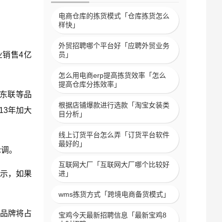
电商仓库的拣货模式「仓库拣货怎么
样快」
外贸招聘哪个平台好「应聘外贸业务
业销售4亿
员」
怎么用电商erp提高拣货效率「怎么
提高仓库分拣效率」
、东联等品
根据店铺爆款进行选款「淘宝女装类
13年加大
目分析」
线上订货平台怎么弄「订货平台软件
最好的」
论调。
互联网大厂「互联网大厂哪个比较好
表示，如果
进」
wms拣货方式「跨境电商备货模式」
势品牌将占
宝鸡今天最新招聘信息「最新宝鸡8