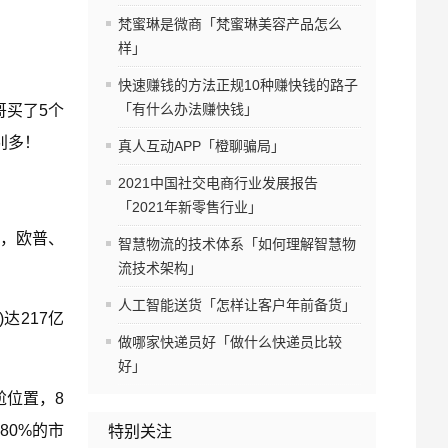
梵蜜琳是微商「梵蜜琳美容产品怎么
样」
快速赚钱的方法正规10种赚快钱的路子
「有什么办法赚快钱」
哥买了5个
别多！
真人互动APP「橙聊骗局」
2021中国社交电商行业发展报告
「2021年新零售行业」
，欧普、
智慧物流的技术体系「如何理解智慧物
流技术架构」
。
人工智能送货「怎样让客户年前备货」
达217亿
做哪家快递员好「做什么快递员比较
好」
尬位置，8
80%的市
特别关注