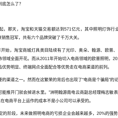
到底怎么了？
说起，那天，淘宝和天猫交易额达到571亿元，其中照明灯饰行
蝉联销售冠军，共有六个品牌突破了千万大关。
9年开始，淘宝商城灯具类目陆续有了光印、奥朵、翰源、欧普
领域全面开花。而从2011年开始切入电商领域的欧普照明，20
品优势明显、终端网点全面配合等优势走在电商渠道的前列。
要的渠道之一。然而在这繁荣的背后也出现了“电商是个骗局”的
很可能推开门就会掉进水里。”洲明翰源南电云商副总经理梅志敏
现在电商平台上运作的成本不是小公司可以承受的。
定的阶段，未来做照明电商的亏损企业会越来越多，20%的强