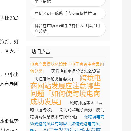
小时招聘」
易货公司干嘛的「吉安有货拉拉吗」
比23.3
抖音在市场人群特点有什么「抖音用
户分析」
球泡灯、灯
，各大厂
热门点击
电商产品模块化设计「电子商务中商品如
何分类」
天猫店铺商品分类怎么设置
面，中小企
跨境电
「天猫店添加类目要求」
入布局阶
商网站发展应注意哪些
问题「如何使跨境电商
成功发展」
威时沛运集团「威
时沛运时效」
湖北跨越电子商务「厦门
跨境网信息技术有限公司」
做跨境电商
本低优势
须规避的风险有哪些「如何规避电商风
淘宝女装预计市场占有率
20%-3