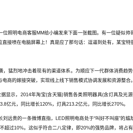
一位照明电商客服MM给小编发来下面一张截图。有一位疑似帅
饭粒直接喷在电脑屏幕上！真是应了那句话：逗逼到处有，某宝特
袭，猛烈地冲击着现有的渠道体系。为顺应下一代群体消费趋势
与电商的嫁接突破，实现线上线下销售模式协调发展和资源整合
h数据显示，2014年淘宝(含天猫)销售各类照明器具(含灯具及光源)
.8亿元，同比增长120%，灯具213.2亿元，同比增长270%。
刘远贵的一条微博直指，LED照明电商处于“叫好不叫座”的尴
不超过10%。这似乎符合二八定律，即20%的强势品牌，将占有