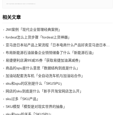
郑重声明：本文版权归原作者所有，转载文章仅为传播更多信息之目的，如有侵权行为，请第一时间联系我们修改或删除，多谢。
相关文章
JMI案例「现代企业管理经典案例」
fordeal怎么上货步骤「fordeal上货神器」
亚马逊日本站产品上架流程「日本电商什么产品好卖亚马逊日本站如何开店怎么上传产品」
布局新能源石油装备企业悄悄储备了什么「新能源石油」
易捷便利店满99减35券「获取易捷加油满减券」
商品的spu是什么意思「数据结构到底是什么」
加油站配套洗车机「全自动洗车机与加油站合作」
sku和spu的区别是什么「SKUSPU」
网店的sku到底是什么「新手开淘宝网店怎么开」
sku过多「SKU产品」
SKU模型「模型是对现实世界的抽象」
sku和spu的关系「SKUSPU」