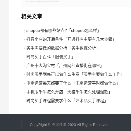
郑重声明：本文版权归原作者所有，转载文章仅为传播更多信息之目的，如有侵权行为，请第一时间联系我们修改或删除，多谢。
相关文章
shopee都有哪些站点?「shopee怎么样」
抖音小店的开通条件「开通抖店主要有几大步骤」
买手需要做的数据分析「买手数据分析」
时尚买手百科「服装买手」
广州十大淘宝村「广州网红直播街在哪里」
时尚买手到底可以做什么生意「买手主要做什么工作」
电商运营每天都要干什么「电商运营平时都做什么」
手机版千牛怎么开店「天猫千牛怎么处理退款」
时尚买手课程需要学什么「艺术品买手课程」
CopyRight ©
外贸领航
2023 All Rights Reserved.