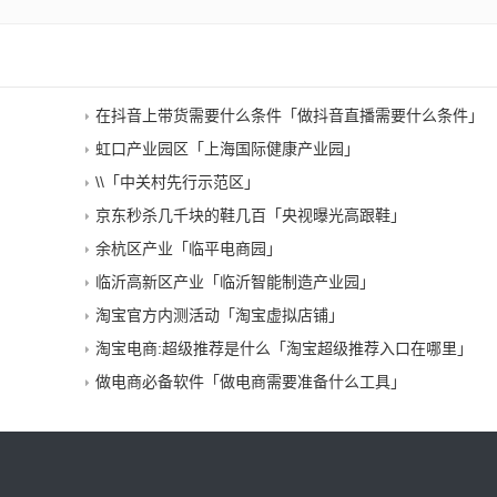
在抖音上带货需要什么条件「做抖音直播需要什么条件」
虹口产业园区「上海国际健康产业园」
\\「中关村先行示范区」
京东秒杀几千块的鞋几百「央视曝光高跟鞋」
余杭区产业「临平电商园」
临沂高新区产业「临沂智能制造产业园」
淘宝官方内测活动「淘宝虚拟店铺」
淘宝电商:超级推荐是什么「淘宝超级推荐入口在哪里」
做电商必备软件「做电商需要准备什么工具」