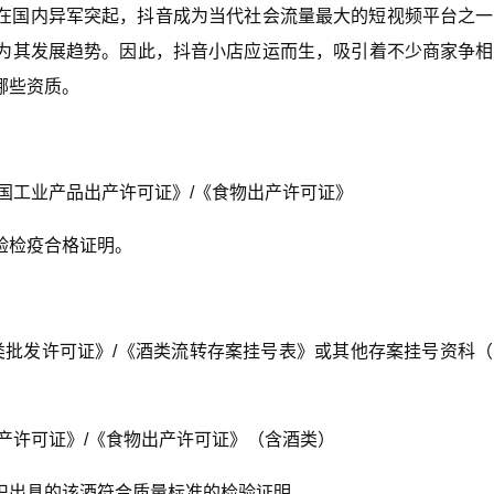
在国内异军突起，抖音成为当代社会流量最大的短视频平台之一
为其发展趋势。因此，抖音小店应运而生，吸引着不少商家争相
哪些资质。
国工业产品出产许可证》/《食物出产许可证》
验检疫合格证明。
类批发许可证》/《酒类流转存案挂号表》或其他存案挂号资科
产许可证》/《食物出产许可证》（含酒类）
织出具的该酒符合质量标准的检验证明。