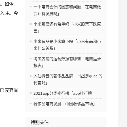
。如今，
一个电商会计的困惑和问题「在电商做
入驻。今
会计有发展吗」
小米股票还有希望吗「小米股票下跌原
因」
小米有品是小米旗下吗「小米有品和小
米什么关系」
淘宝店铺的运营数据有哪些「电商运营
报表」
入驻抖音的奢侈品品牌「肖战是gucci的
代言吗」
（已废弃省
2021app分类排行榜「app排行榜」
奢侈品电商发展「中国奢侈品市场」
特别关注