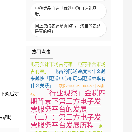
中粮优品自选「优选中粮自选礼品
册」
网上卖的农药是真的吗「淘宝的农药
是真的吗」
热门点击
电商预计市场占有率「电商平台市场
占有率」
电商的配送速度为什么越
来越快「配送中心布局与配送效率有
什么关系」
取消\\\\u0026「u003c什么编
「行业观察」金税四
品下架后才
码」
期背景下第三方电子发
票服务平台的发展
（二）：第三方电子发
来帮助
票服务平台发展历程
京