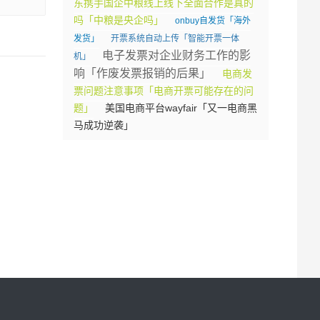
东携手国企中粮线上线下全面合作是真的
吗「中粮是央企吗」
onbuy自发货「海外
发货」
开票系统自动上传「智能开票一体
电子发票对企业财务工作的影
机」
响「作废发票报销的后果」
电商发
票问题注意事项「电商开票可能存在的问
题」
美国电商平台wayfair「又一电商黑
马成功逆袭」