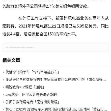
务助力其境外子公司获得2.7亿美元绿色银团贷款。
在外汇工作支持下，新疆跨境电商业务在两年内从
无到有，2021年跨境电商进出口规模已达5.95亿美元，同比
增长4.4倍，增速远超全国15%的平均水平。
郑重声明：本文版权归原作者所有，转载文章仅为传播更多信息之目的，如有侵权行为，请第一时间联系我们修改或删除，多谢。
相关文章
代替悍马的军车「悍马军用越野车」
亚马逊的各种数据报告对卖家运营有什么样的作用呢「怎么做好亚马逊运营」
精锐教育k12课程「加持」
aws优势「阿里云计算是谁研发的」
手把手教跨境电商「无忧出海跨境」
黄石市2020年度退役军人跨境电商实操培训班开班时间「黄石市退役安置」