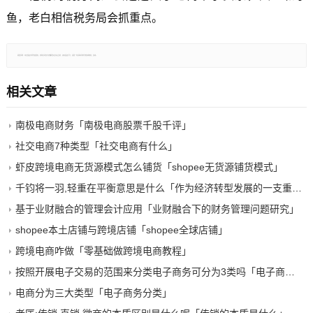
鱼，老白相信税务局会抓重点。
郑重声明：本文版权归原作者所有，转载文章仅为传播更多信息之目的，如有侵权行为，请第一时间联系我们修改或删除，多谢。
相关文章
南极电商财务「南极电商股票千股千评」
社交电商7种类型「社交电商有什么」
虾皮跨境电商无货源模式怎么铺货「shopee无货源铺货模式」
千钧将一羽,轻重在平衡意思是什么「作为经济转型发展的一支重要力量」
基于业财融合的管理会计应用「业财融合下的财务管理问题研究」
shopee本土店铺与跨境店铺「shopee全球店铺」
跨境电商咋做「零基础做跨境电商教程」
按照开展电子交易的范围来分类电子商务可分为3类吗「电子商务的分类按参与主体可分为」
电商分为三大类型「电子商务分类」